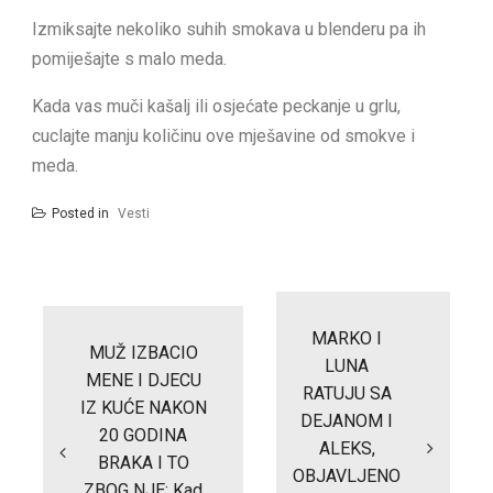
Izmiksajte nekoliko suhih smokava u blenderu pa ih
pomiješajte s malo meda.
Kada vas muči kašalj ili osjećate peckanje u grlu,
cuclajte manju količinu ove mješavine od smokve i
meda.
Posted in
Vesti
Post
navigation
MARKO I
MUŽ IZBACIO
LUNA
MENE I DJECU
RATUJU SA
IZ KUĆE NAKON
DEJANOM I
20 GODINA
ALEKS,
BRAKA I TO
OBJAVLJENO
ZBOG NJE: Kad