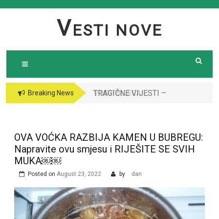
Skip
to
V
ESTI NOVE
content
TRAGIČNE VIJESTI –
VODITELJICA
Breaking News
Preminula poznata
“GRANDA” SE UDALA
pjevačica (43): Policija
ZA ITALIJANSKOG
i ogroman broj ljudi
GROFA I NAPUSTILA
OVA VOĆKA RAZBIJA KAMEN U BUBREGU:
ispred njene kuće￼￼
SRBIJU: Čekajte da
Napravite ovu smjesu i RIJEŠITE SE SVIH
vidite kako danas
MUKA￼￼
izgleda￼
Posted on
August 23, 2022
by
dan