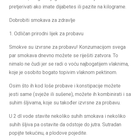
pretjerivati ako imate dijabetes ili pazite na kilograme.
Dobrobiti smokava za zdravlje
1. Odličan prirodni lijek za probavu
Smokve su izvrsne za probavu! Konzumacijom svega
par smokava dnevno možete se riješiti zatvora. To
nimalo ne čudi jer se radi o voću najbogatijem vlaknima,
koje je osobito bogato topivim vlaknom pektinom.
Osim što ih kod loše probave i konstipacije možete
jesti same (svježe ili sušene), možete ih kombinirati i sa
suhim šljivama, koje su također izvrsne za probavu.
U 2 dl vode stavite nekoliko suhih smokava i nekoliko
suhih šljiva pa ostavite da odstoje do jutra. Sutradan
popijte tekućinu, a plodove pojedite.