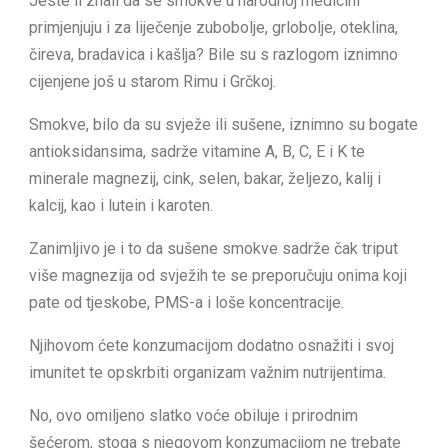
Jeste li znali da se smokve u narodnoj medicini
primjenjuju i za liječenje zubobolje, grlobolje, oteklina,
čireva, bradavica i kašlja? Bile su s razlogom iznimno
cijenjene još u starom Rimu i Grčkoj.
Smokve, bilo da su svježe ili sušene, iznimno su bogate
antioksidansima, sadrže vitamine A, B, C, E i K te
minerale magnezij, cink, selen, bakar, željezo, kalij i
kalcij, kao i lutein i karoten.
Zanimljivo je i to da sušene smokve sadrže čak triput
više magnezija od svježih te se preporučuju onima koji
pate od tjeskobe, PMS-a i loše koncentracije.
Njihovom ćete konzumacijom dodatno osnažiti i svoj
imunitet te opskrbiti organizam važnim nutrijentima.
No, ovo omiljeno slatko voće obiluje i prirodnim
šećerom, stoga s njegovom konzumacijom ne trebate