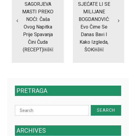
SAGORJEVA
SJEĆATE LI SE
MASTI PREKO
MILIJANE
NOĆI: Čaša
BOGDANOVIĆ:
Ovog Napitka
Evo Čime Se
Prije Spavanja
Danas Bavi I
Čini Čuda
Kako Izgleda,
(RECEPT)￼￼
ŠOK￼￼
PRETRAGA
Search
for:
ARCHIVES