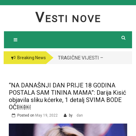
Skip
to
V
ESTI NOVE
content
TRAGIČNE VIJESTI –
VODITELJICA
Breaking News
Preminula poznata
“GRANDA” SE UDALA
pjevačica (43): Policija
ZA ITALIJANSKOG
i ogroman broj ljudi
GROFA I NAPUSTILA
“NA DANAŠNJI DAN PRIJE 18 GODINA
ispred njene kuće￼￼
SRBIJU: Čekajte da
POSTALA SAM TININA MAMA”: Darija Kisić
vidite kako danas
objavila sliku kćerke, 1 detalj SVIMA BODE
izgleda￼
OČI￼￼
Posted on
May 19, 2022
by
dan