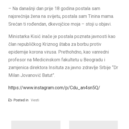
– Na današnji dan prije 18 godina postala sam
najsrećnija žena na svijetu, postala sam Tinina mama.
Srećan ti rođendan, dkevojčice moja – stoji u objavi.
Ministarka Kisić inače je postala poznata javnosti kao
član republičkog Kriznog štaba za borbu protiv
epidemije korona virusa. Prethohdno, kao vanredni
profesor na Medicinskom fakultetu u Beogradu i
zamjenica direktora Insituta za javno zdravlje Srbije “Dr
Milan Jovanović Batut”.
https://www.instagram.com/p/Cdu_an4sn5Q/
Posted in
Vesti
Post
navigation