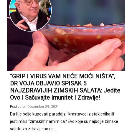
“GRIP I VIRUS VAM NEĆE MOĆI NIŠTA”,
DR VOJA OBJAVIO SPISAK 5
NAJZDRAVIJIH ZIMSKIH SALATA: Jedite
Ovo I Sačuvajte Imunitet I Zdravlje!
Posted on
December 29, 2021
Da li je bolje kupovati paradajz i krastavce iz staklenika ili
jesti miks “zimskih” namirnica? Evo koje su najbolje zimske
salate za zdravlje po dr ...