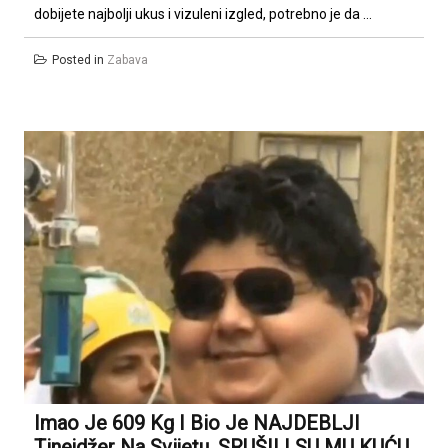
dobijete najbolji ukus i vizuleni izgled, potrebno je da ...
Posted in
Zabava
Imao Je 609 Kg I Bio Je NAJDEBLJI
Tinejdžer Na Svijetu, SRUŠILI SU MU KUĆU